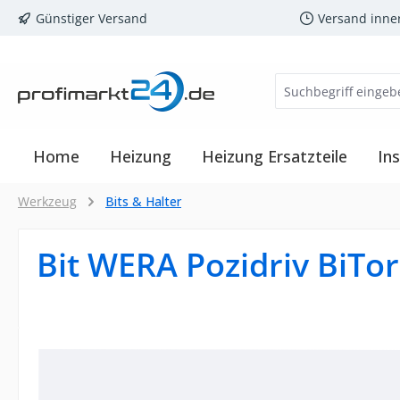
Günstiger Versand
Versand inne
m Hauptinhalt springen
Zur Suche springen
Zur Hauptnavigation springen
Home
Heizung
Heizung Ersatzteile
Ins
Werkzeug
Bits & Halter
Bit WERA Pozidriv BiT
Bildergalerie überspringen