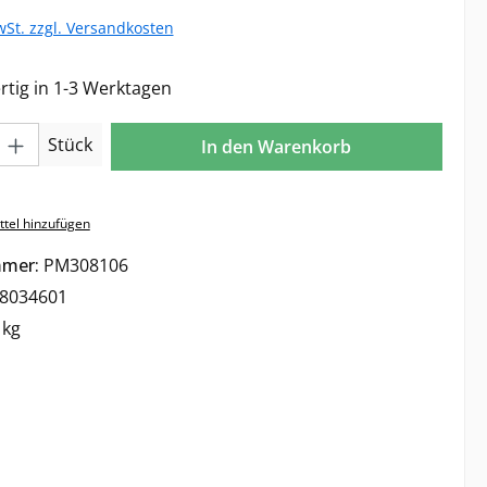
wSt. zzgl. Versandkosten
tig in 1-3 Werktagen
l: Gib den gewünschten Wert ein oder benutze die Schaltflächen 
Stück
In den Warenkorb
tel hinzufügen
mmer:
PM308106
8034601
 kg