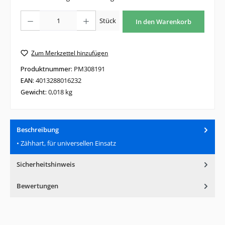
Produkt Anzahl: Gib den gewünschten Wert ein oder benutze die Schaltfläche
Stück
In den Warenkorb
Zum Merkzettel hinzufügen
Produktnummer:
PM308191
EAN:
4013288016232
Gewicht:
0,018 kg
Beschreibung
• Zähhart, für universellen Einsatz
Sicherheitshinweis
Bewertungen