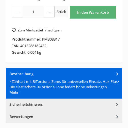
Produkt Anzahl: Gib den gewünschten Wert ein oder benutze die Schaltfläche
Stück
In den Warenkorb
Zum Merkzettel hinzufügen
Produktnummer:
PM308317
EAN:
4013288182432
Gewicht:
0,004 kg
Beschreibung
• Zähhart mit BiTorsions-Zone, für universellen Einsatz, Hex-Plus•
Die elastischere BiTorsions-Zone federt hohe Belastungen…
Mehr
Sicherheitshinweis
Bewertungen