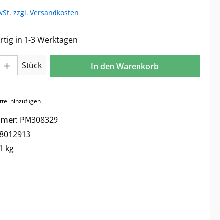
wSt. zzgl. Versandkosten
tig in 1-3 Werktagen
l: Gib den gewünschten Wert ein oder benutze die Schaltflächen 
Stück
In den Warenkorb
tel hinzufügen
mmer:
PM308329
8012913
1 kg