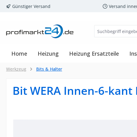
Günstiger Versand
Versand inne
m Hauptinhalt springen
Zur Suche springen
Zur Hauptnavigation springen
Home
Heizung
Heizung Ersatzteile
Ins
Werkzeug
Bits & Halter
Bit WERA Innen-6-kant
Bildergalerie überspringen