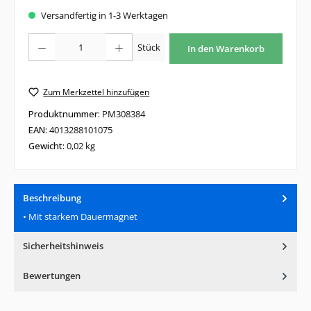
Versandfertig in 1-3 Werktagen
Produkt Anzahl: Gib den gewünschten Wert ein oder benutze die Schaltfläche
Stück
In den Warenkorb
Zum Merkzettel hinzufügen
Produktnummer:
PM308384
EAN:
4013288101075
Gewicht:
0,02 kg
Beschreibung
• Mit starkem Dauermagnet
Sicherheitshinweis
Bewertungen